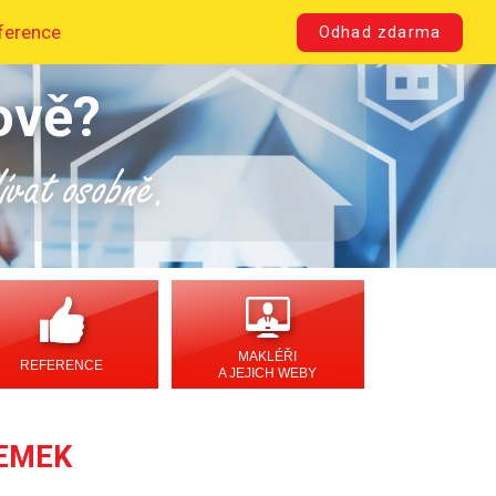
ference
Odhad zdarma
ově?
dívat osobně.
MAKLÉŘI
REFERENCE
A JEJICH WEBY
ZEMEK