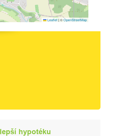
Leaflet
|
©
OpenStreetMap