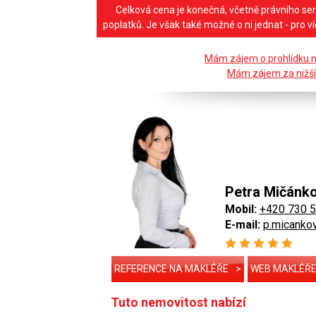
Celková cena je konečná, včetně právního ser
poplatků. Je však také možné o ni jednat - pro v
Mám zájem o prohlídku 
Mám zájem za nižší
Petra Mičánk
Mobil:
+420 730 
E-mail:
p.micanko
REFERENCE NA MAKLÉŘE
>
WEB MAKLÉŘ
Tuto nemovitost nabízí