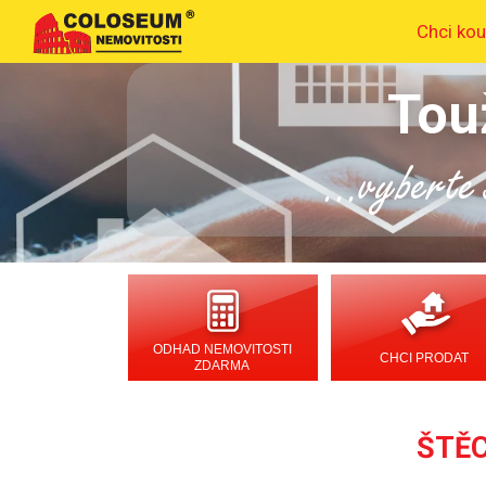
Chci kou
Tou
...vyberte s
ODHAD NEMOVITOSTI
CHCI PRODAT
ZDARMA
ŠTĚC