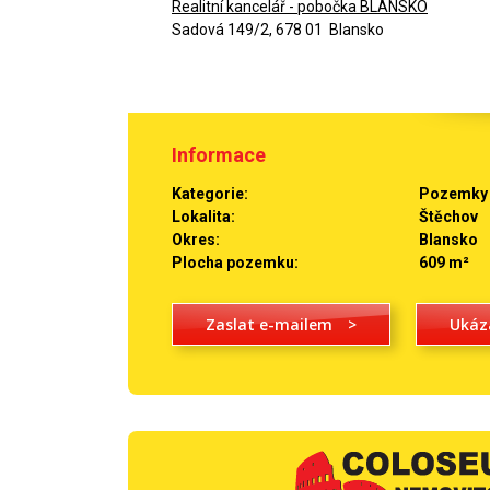
Realitní kancelář - pobočka BLANSKO
Sadová 149/2, 678 01 Blansko
Informace
Kategorie:
Pozemky 
Lokalita:
Štěchov
Okres:
Blansko
Plocha pozemku:
609 m²
Zaslat e-mailem
>
Ukáz