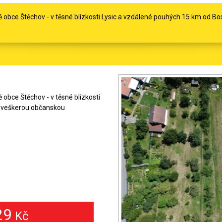
itě obce Štěchov - v těsné blízkosti Lysic a vzdálené pouhých 15 km od 
ě obce Štěchov - v těsné blízkosti
s veškerou občanskou
29
Kč