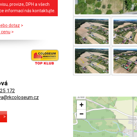
visu, provize, DPH a všech
íce informací nás kontaktujte.
nebo dotaz
>
 cenu
>
ová
525 172
va@rkcoloseum.cz
+
−
E
>