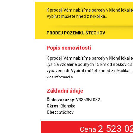
K prodeji Vám nabízíme parcely v klidné lokal
Vybírat můžete hned z několika..
PRODEJ POZEMKU ŠTĚCHOV
Popis nemovitosti
K prodeji Vám nabízíme parcely v klidné lokalit
Lysic a vzdálené pouhých 15 km od Boskovic 
vybaveností. Vybírat můžete hned z několika..
»
více informací
Základní údaje
Číslo zakázky:
V3353BL032
Okres:
Blansko
Obec:
Štěchov
2 523 0
Cena