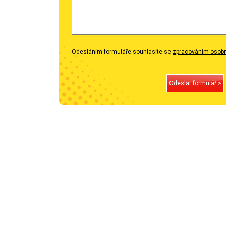
Odesláním formuláře souhlasíte se
zpracováním osobn
Odeslat formulář >