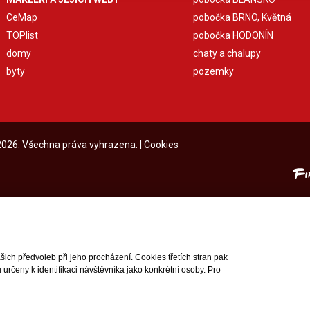
CeMap
pobočka BRNO, Květná
TOPlist
pobočka HODONÍN
domy
chaty a chalupy
byty
pozemky
 2026. Všechna práva vyhrazena. |
Cookies
ch předvoleb při jeho procházení. Cookies třetích stran pak
rčeny k identifikaci návštěvníka jako konkrétní osoby. Pro