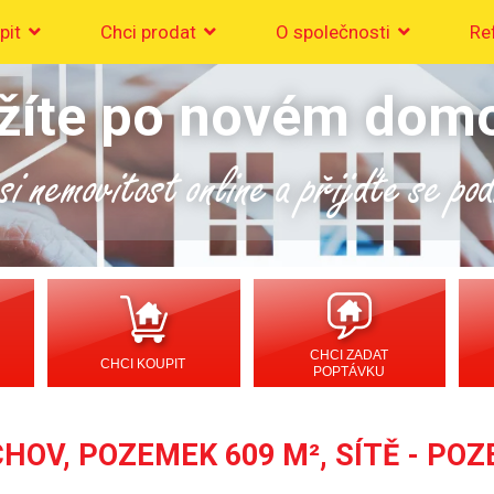
pit
Chci prodat
O společnosti
Re
žíte po novém dom
i nemovitost online a přijďte se po
CHCI ZADAT
CHCI KOUPIT
POPTÁVKU
HOV, POZEMEK 609 M², SÍTĚ - PO