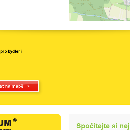
pro bydlení
at na mapě
>