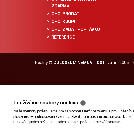
ZDARMA
CHCI PRODAT
CHCI KOUPIT
CHCI ZADAT POPTÁVKU
REFERENCE
Reality
©
COLOSEUM NEMOVITOSTI s.r.o.
, 2006 -
Používáme soubory cookies
ℹ
Naše soubory potřebujeme pro samotnou funkčnost webu a pro uložení vaši
slouží pro vyhodnocování výkonu a zkvalitnění obsahu prezentace. Nejsou u
uchování jiných než technických cookies potřebujeme váš souhlas.