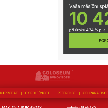
HCI PRODAT
O SPOLEČNOSTI
REFERENCE
OCHRANA OSOB
MAKLÉŘI A JEJICH WEBY
pobočka BLANSKO