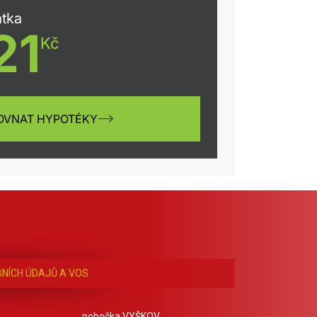
NÍCH ÚDAJŮ A VOS
pobočka VYŠKOV