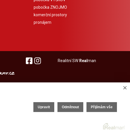
pobočka ZNOJMO
komerční prostory
pronájem
Realitní SW
Real
man
×
Upravit
Odmítnout
Přijímám vše