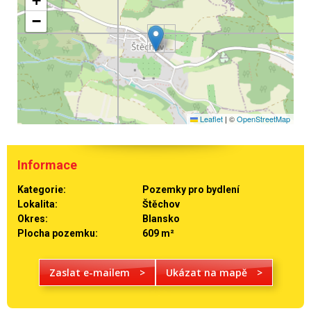
+
−
Leaflet
|
©
OpenStreetMap
Informace
Kategorie:
Pozemky pro bydlení
Lokalita:
Štěchov
Okres:
Blansko
Plocha pozemku:
609 m²
Zaslat e-mailem
>
Ukázat na mapě
>