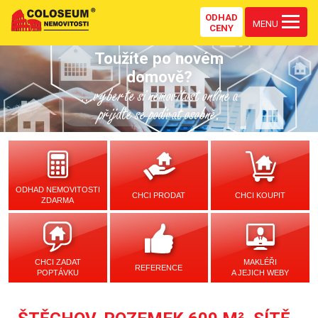
ODHAD
MENU
CENY
Toužíte po novém
domově?
...vyberte si nemovitost online a
přijďte se podívat osobně.
ODHAD NEMOVITOSTI
CHCI PRODAT
CHCI KOUPIT
ZDARMA
CHCI ZADAT
MAKLÉŘI
REFERENCE
POPTÁVKU
A JEJICH WEBY