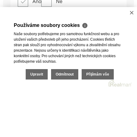
×
Používáme soubory cookies
ℹ
Naše soubory potřebujeme pro samotnou funkčnost webu a pro
uložení vašich předvoleb při jeho procházení. Cookies třetích
stran pak slouží pro vyhodnocování výkonu a zkvalitnění obsahu
prezentace. Nejsou určeny k identifikaci návštěvníka jako
konkrétní osoby. Pro uchování jiných než technických cookies
potřebujeme váš souhlas.
Upravit
Odmítnout
Přijímám vše
CHCI KOUPIT
CHCI PRODAT
O SPOLEČNOSTI