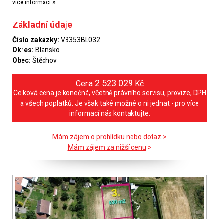
»
více informací
Základní údaje
Číslo zakázky:
V3353BL032
Okres:
Blansko
Obec:
Štěchov
2 523 029
Cena
Kč
Celková cena je konečná, včetně právního servisu, provize, DPH
a všech poplatků. Je však také možné o ni jednat - pro více
informací nás kontaktujte.
Mám zájem o prohlídku nebo dotaz
>
Mám zájem za nižší cenu
>