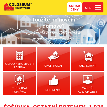
ODHAD
MENU
CENY
Toužíte po novém
domově?
...vyberte si nemovitost online a
přijďte se podívat osobně.
ODHAD NEMOVITOSTI
CHCI PRODAT
CHCI KOUPIT
ZDARMA
CHCI ZADAT
MAKLÉŘI
REFERENCE
POPTÁVKU
A JEJICH WEBY