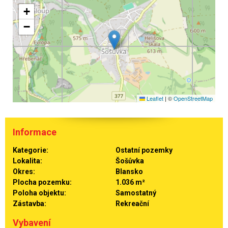
+
−
Leaflet
|
©
OpenStreetMap
Informace
Kategorie:
Ostatní pozemky
Lokalita:
Šošůvka
Okres:
Blansko
Plocha pozemku:
1.036 m²
Poloha objektu:
Samostatný
Zástavba:
Rekreační
Vybavení