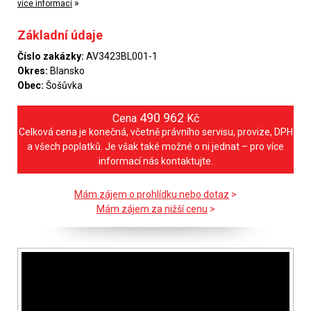
»
více informací
Základní údaje
Číslo zakázky:
AV3423BL001-1
Okres:
Blansko
Obec:
Šošůvka
490 962
Cena
Kč
Celková cena je konečná, včetně právního servisu, provize, DPH
a všech poplatků. Je však také možné o ni jednat – pro více
informací nás kontaktujte.
Mám zájem o prohlídku nebo dotaz
>
Mám zájem za nižší cenu
>