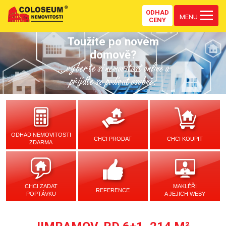
ODHAD
MENU
CENY
Toužíte po novém
domově?
...vyberte si nemovitost online a
přijďte se podívat osobně.
ODHAD NEMOVITOSTI
CHCI PRODAT
CHCI KOUPIT
ZDARMA
CHCI ZADAT
MAKLÉŘI
REFERENCE
POPTÁVKU
A JEJICH WEBY