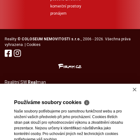
komerční prostory
pronájem
Reality
©
COLOSEUM NEMOVITOSTI s.r.o.
, 2006 - 2026. Všechna práva
vyhrazena. |
Cookies
Realitní SW
Real
man
×
Používáme soubory cookies
ℹ
Naše soubory potřebujeme pro samotnou funkčnost webu a pro
uložení vašich předvoleb při jeho procházení. Cookies třetích
stran pak slouží pro vyhodnocování výkonu a zkvalitnění obsahu
prezentace. Nejsou určeny k identifikaci návštěvníka jako
konkrétní osoby. Pro uchování jiných než technických cookies
potřebujeme váš souhlas.