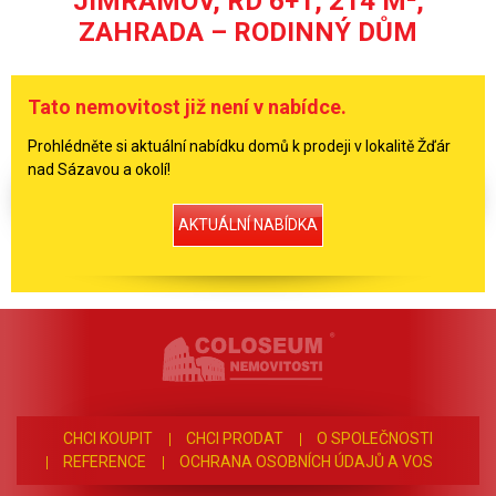
JIMRAMOV, RD 6+1, 214 M²,
ZAHRADA – RODINNÝ DŮM
Tato nemovitost již není v nabídce.
Prohlédněte si aktuální nabídku domů k prodeji v lokalitě Žďár
nad Sázavou a okolí!
AKTUÁLNÍ NABÍDKA
CHCI KOUPIT
CHCI PRODAT
O SPOLEČNOSTI
REFERENCE
OCHRANA OSOBNÍCH ÚDAJŮ A VOS