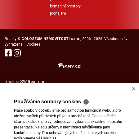
komerční prostory
pronájem
Reality
©
COLOSEUM NEMOVITOSTI s.r.o.
, 2006 - 2026. Všechna práva
vyhrazena. |
Cookies
Realitní SW
Real
man
×
Používáme soubory cookies
ℹ
Naše soubory potřebujeme pro samotnou funkčnost webu a pro
uložení vašich předvoleb při jeho procházení. Cookies třetích
stran pak slouží pro vyhodnocování výkonu a zkvalitnění obsahu
prezentace. Nejsou určeny k identifikaci návštěvníka jako
konkrétní osoby. Pro uchování jiných než technických cookies
potřebujeme váš souhlas.