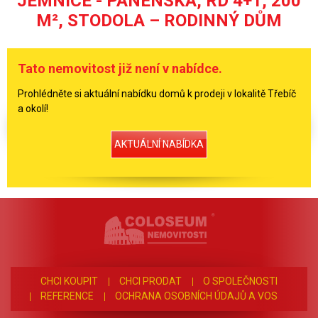
JEMNICE - PANENSKÁ, RD 4+1, 200
M², STODOLA – RODINNÝ DŮM
Tato nemovitost již není v nabídce.
Prohlédněte si aktuální nabídku domů k prodeji v lokalitě Třebíč
a okolí!
AKTUÁLNÍ NABÍDKA
CHCI KOUPIT
CHCI PRODAT
O SPOLEČNOSTI
REFERENCE
OCHRANA OSOBNÍCH ÚDAJŮ A VOS