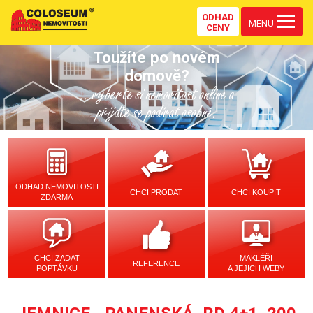
ODHAD
MENU
CENY
Toužíte po novém
domově?
...vyberte si nemovitost online a
přijďte se podívat osobně.
ODHAD NEMOVITOSTI
CHCI PRODAT
CHCI KOUPIT
ZDARMA
CHCI ZADAT
MAKLÉŘI
REFERENCE
POPTÁVKU
A JEJICH WEBY