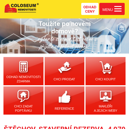
ODHAD
MENU
CENY
Toužíte po novém
domově?
...vyberte si nemovitost online a
přijďte se podívat osobně.
ODHAD NEMOVITOSTI
CHCI PRODAT
CHCI KOUPIT
ZDARMA
CHCI ZADAT
MAKLÉŘI
REFERENCE
POPTÁVKU
A JEJICH WEBY