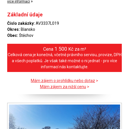
»
více informací
Základní údaje
Číslo zakázky:
AV3337L019
Okres:
Blansko
Obec:
Štěchov
1 500
Cena
Kč za m²
Celková cena je konečná, včetně právního servisu, provize, DPH
a všech poplatků. Je však také možné o ni jednat - pro více
informací nás kontaktujte.
Mám zájem o prohlídku nebo dotaz
>
Mám zájem za nižší cenu
>