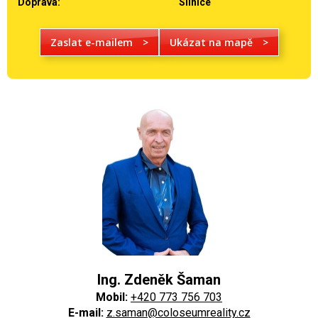
Doprava:
Silnice
Zaslat e-mailem
>
Ukázat na mapě
>
Ing. Zdeněk Šaman
Mobil:
+420 773 756 703
E-mail:
z.saman@coloseumreality.cz