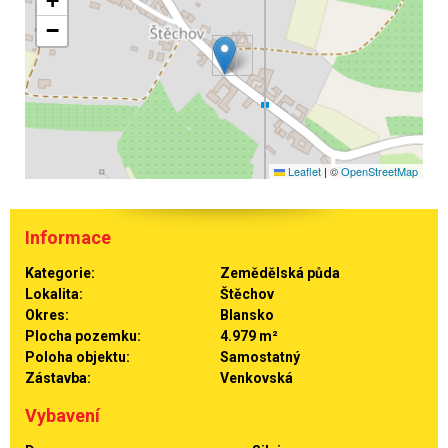
+
−
Leaflet
|
©
OpenStreetMap
Informace
Kategorie:
Zemědělská půda
Lokalita:
Štěchov
Okres:
Blansko
Plocha pozemku:
4.979 m²
Poloha objektu:
Samostatný
Zástavba:
Venkovská
Vybavení