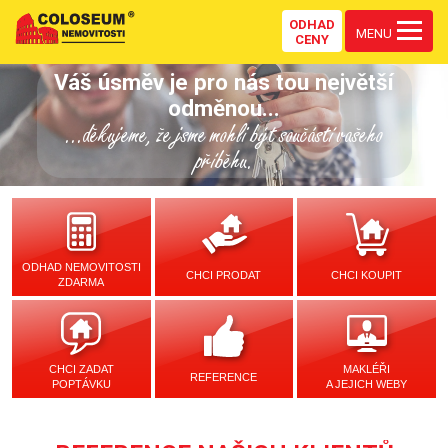
ODHAD
MENU
CENY
Váš úsměv je pro nás tou největší
odměnou...
...děkujeme, že jsme mohli být součástí vašeho
příběhu.
ODHAD NEMOVITOSTI
CHCI PRODAT
CHCI KOUPIT
ZDARMA
CHCI ZADAT
MAKLÉŘI
REFERENCE
POPTÁVKU
A JEJICH WEBY