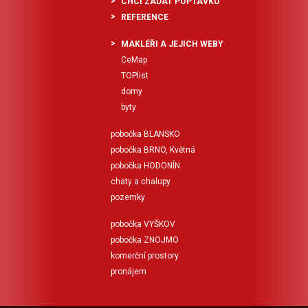
CHCI ZADAT POPTÁVKU
REFERENCE
MAKLÉŘI A JEJICH WEBY
CeMap
TOPlist
domy
byty
pobočka BLANSKO
pobočka BRNO, Květná
pobočka HODONÍN
chaty a chalupy
pozemky
pobočka VYŠKOV
pobočka ZNOJMO
komerční prostory
pronájem