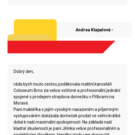
Andrea Klapalová -
Dobrý den,
ráda bych touto cestou poděkovala realitní kanceláři
Coloseum Brno za velice vstřícné a profesionální jednání
spojené s prodejem strejdova domečku v Příbrami na
Moravě.
Paní makléřka s jejím vysokým nasazením a příjemným
vystupováním dokázala domeček prodat ve velmi krátké
době k naší maximální spokojenosti. Na základě naší
kladné zkušenosti je paní Jiřinka velice profesionálním a
spolehlivým člověkem, kterého mohu jen doporučit.