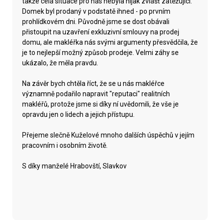
takže celá situace pro nás nebyla nijak zvlášť zatěžující.
Domek byl prodaný v podstatě ihned - po prvním
prohlídkovém dni. Původně jsme se dost obávali
přistoupit na uzavření exkluzivní smlouvy na prodej
domu, ale makléřka nás svými argumenty přesvědčila, že
je to nejlepší možný způsob prodeje. Velmi záhy se
ukázalo, že měla pravdu.
Na závěr bych chtěla říct, že se u nás makléřce
významně podařilo napravit "reputaci" realitních
makléřů, protože jsme si díky ní uvědomili, že vše je
opravdu jen o lidech a jejich přístupu.
Přejeme slečně Kuželové mnoho dalších úspěchů v jejím
pracovním i osobním životě.
S díky manželé Hrabovští, Slavkov