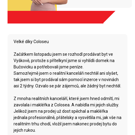
Velké díky Coloseu
Začátkem listopadu jsem se rozhodl prodávat byt ve
Vyškově, protože s přítelkyní jsme si vyhlídli domek na
Bučovicku a potřebovali jsme peníze.
Samozřejmě jsem o realitní kanceláři nechtěl ani slyšet,
tak jsem si byt prodával sám pomocí inzerce v novinách
asi 2 týdny. Ozvalo se pár zájemců, ale žádný byt nechtěl.
Z mnoha realitních kanceláří, které jsem hned odmítl, mi
zavolala i makléřka z Colosea. A nabídla mi jejich služby.
Jelikož jsem na prodej už dost spěchal a makléřka
jednala profesionálně, přátelsky a vysvětlila mi, jak vše na
realitním trhu chodí, vložil jsem nakonec prodej bytu do
jejich rukou.