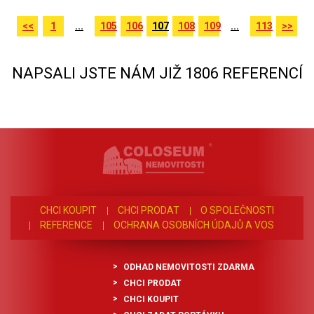
<<
1
...
105
106
107
108
109
...
113
>>
NAPSALI JSTE NÁM JIŽ 1806 REFERENCÍ
CHCI KOUPIT
CHCI PRODAT
O SPOLEČNOSTI
REFERENCE
OCHRANA OSOBNÍCH ÚDAJŮ A VOS
ODHAD NEMOVITOSTI ZDARMA
CHCI PRODAT
CHCI KOUPIT