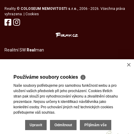
Reality
©
COLOSEUM NEMOVITOSTI s.r.o.
, 2006 - 2026. Všechna práva
vyhrazena. |
Cookies
Realitní SW
Real
man
×
Používáme soubory cookies
ℹ
Naše soubory potřebujeme pro samotnou funkčnost webu a pro
uložení vašich předvoleb při jeho procházení. Cookies třetích
stran pak slouží pro vyhodnocování výkonu a zkvalitnění obsahu
prezentace. Nejsou určeny k identifikaci návštěvníka jako
konkrétní osoby. Pro uchování jiných než technických cookies
potřebujeme váš souhlas.
Upravit
Odmítnout
Přijímám vše