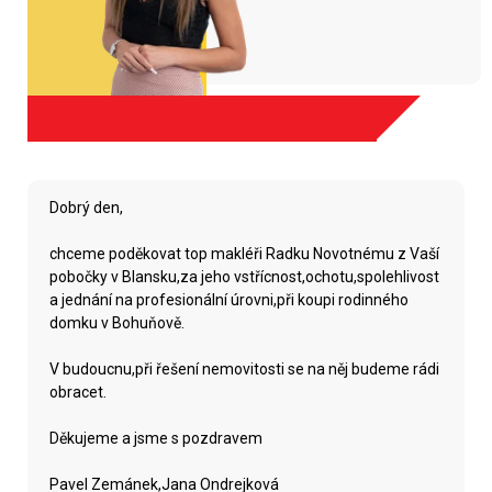
Dobrý den,
chceme poděkovat top makléři Radku Novotnému z Vaší
pobočky v Blansku,za jeho vstřícnost,ochotu,spolehlivost
a jednání na profesionální úrovni,při koupi rodinného
domku v Bohuňově.
V budoucnu,při řešení nemovitosti se na něj budeme rádi
obracet.
Děkujeme a jsme s pozdravem
Pavel Zemánek,Jana Ondrejková