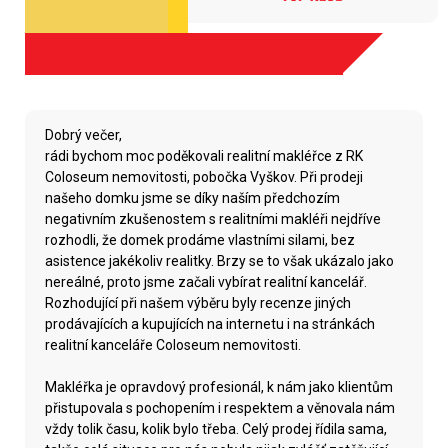
Dobrý večer,
rádi bychom moc poděkovali realitní makléřce z RK
Coloseum nemovitosti, pobočka Vyškov. Při prodeji
našeho domku jsme se díky naším předchozím
negativním zkušenostem s realitními makléři nejdříve
rozhodli, že domek prodáme vlastními silami, bez
asistence jakékoliv realitky. Brzy se to však ukázalo jako
nereálné, proto jsme začali vybírat realitní kancelář.
Rozhodující při našem výběru byly recenze jiných
prodávajících a kupujících na internetu i na stránkách
realitní kanceláře Coloseum nemovitosti.
Makléřka je opravdový profesionál, k nám jako klientům
přistupovala s pochopením i respektem a věnovala nám
vždy tolik času, kolik bylo třeba. Celý prodej řídila sama,