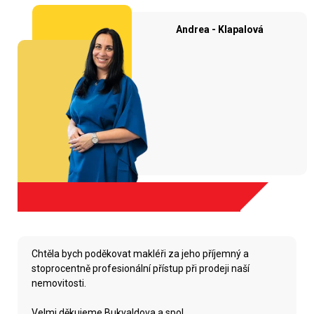
Andrea - Klapalová
Chtěla bych poděkovat makléři za jeho příjemný a
stoprocentně profesionální přístup při prodeji naší
nemovitosti.
Velmi děkujeme Bukvaldova a spol.