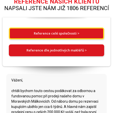
REFERENCE NAŠICH KLIENTŮ
NAPSALI JSTE NÁM JIŽ 1806 REFERENCÍ
Reference celé společnosti >
Reference dle jednotlivých makléřů >
Vážení,
chtěli bychom touto cestou poděkovat za odbornou a
fundovanou pomoc při prodeji našeho domu v
Moravských Málkovicích. Od náboru domu po rezervaci
kupujícím uběhlo jen cca 6 týdnů. A hlavně nám zajistil
prodejní cenu o celých 200.000 Kč vyšší, než byla první