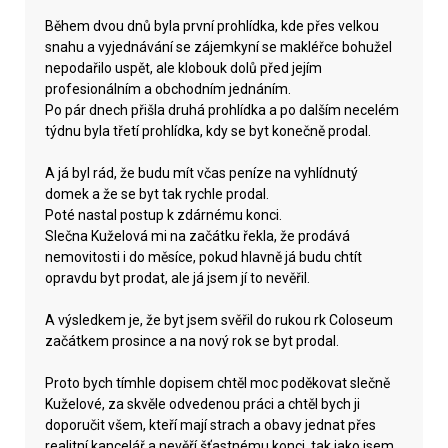
Během dvou dnů byla první prohlídka, kde přes velkou
snahu a vyjednávání se zájemkyní se makléřce bohužel
nepodařilo uspět, ale klobouk dolů před jejím
profesionálním a obchodním jednáním.
Po pár dnech přišla druhá prohlídka a po dalším necelém
týdnu byla třetí prohlídka, kdy se byt konečně prodal.
A já byl rád, že budu mít včas peníze na vyhlídnutý
domek a že se byt tak rychle prodal.
Poté nastal postup k zdárnému konci.
Slečna Kuželová mi na začátku řekla, že prodává
nemovitosti i do měsíce, pokud hlavně já budu chtít
opravdu byt prodat, ale já jsem jí to nevěřil.
A výsledkem je, že byt jsem svěřil do rukou rk Coloseum
začátkem prosince a na nový rok se byt prodal.
Proto bych tímhle dopisem chtěl moc poděkovat slečně
Kuželové, za skvěle odvedenou práci a chtěl bych ji
doporučit všem, kteří mají strach a obavy jednat přes
realitní kancelář a nevěří šťastnému konci, tak jako jsem