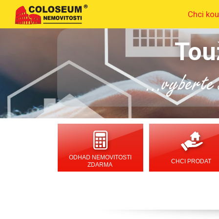
Chci kou
Tou
...vyberte s
ODHAD NEMOVITOSTI
CHCI PRODAT
ZDARMA