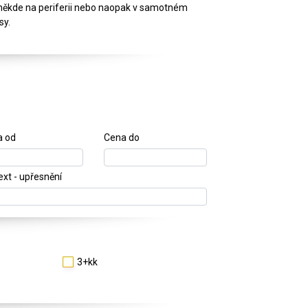
, někde na periferii nebo naopak v samotném
sy.
a od
Cena do
text - upřesnění
3+kk