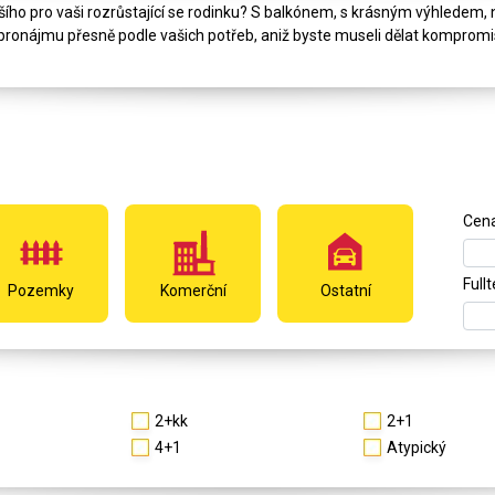
šího pro vaši rozrůstající se rodinku? S balkónem, s krásným výhledem
pronájmu přesně podle vašich potřeb, aniž byste museli dělat kompromi
Cen
Full
Pozemky
Komerční
Ostatní
2+kk
2+1
4+1
Atypický