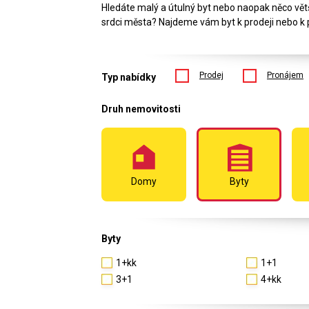
Hledáte malý a útulný byt nebo naopak něco vět
srdci města? Najdeme vám byt k prodeji nebo k 
Prodej
Pronájem
Typ nabídky
Druh nemovitosti
Domy
Byty
Byty
1+kk
1+1
3+1
4+kk