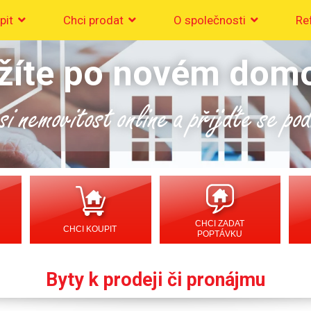
pit
Chci prodat
O společnosti
Re
žíte po novém dom
i nemovitost online a přijďte se po
CHCI ZADAT
CHCI KOUPIT
POPTÁVKU
Byty k prodeji či pronájmu