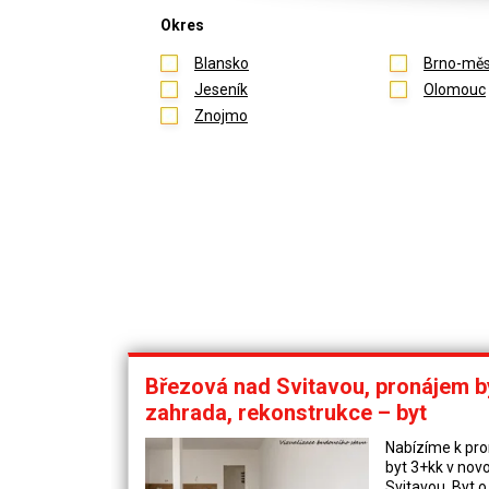
Okres
Blansko
Brno-měs
Jeseník
Olomouc
Znojmo
Březová nad Svitavou, pronájem b
zahrada, rekonstrukce – byt
Nabízíme k pr
byt 3+kk v nov
Svitavou. Byt o