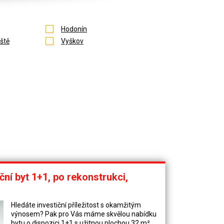
Hodonín
ště
Vyškov
ční byt 1+1, po rekonstrukci,
Hledáte investiční příležitost s okamžitým
výnosem? Pak pro Vás máme skvělou nabídku
bytu o dispozici 1+1 s užitnou plochou 32 m²,