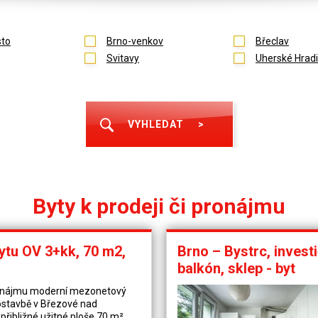
to
Brno-venkov
Břeclav
Svitavy
Uherské Hradi
VYHLEDAT
>
Byty k prodeji či pronájmu
ytu OV 3+kk, 70 m2,
Brno – Bystrc, investi
balkón, sklep - byt
onájmu moderní mezonetový
ostavbě v Březové nad
 přibližné užitné ploše 70 m²