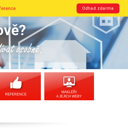
ference
Odhad zdarma
ově?
dívat osobně.
MAKLÉŘI
REFERENCE
A JEJICH WEBY